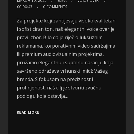
MARCH 10, 2025
ELMA
VOICE OVER
00:00:43
0 COMMENTS
Za projekte koji zahtijevaju visokokvalitetan
i sofisticiran ton, naš elegantni voice over je
pravi izbor. Bilo da je riječ o luksuznim
reklamama, korporativnim video sadržajima
ili premium audiovizualnim projektima,
pružamo elegantnu i suptilnu naraciju koja
savršeno odražava vrhunski imidž Vašeg
brenda. S fokusom na preciznost i
profinjenost, naš cilj je stvoriti zvučnu
podlogu koja ostavlja…
READ MORE