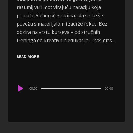
razumljivu i motivirajuću naraciju koja
pomaže Vašim učesnicimaa da se lakše
povežu s materijalom i zadrže fokus. Bez
obzira na vrstu kurseva – od stručnih
treninga do kreativnih edukacija – naš glas…
READ MORE
Audio
00:00
00:00
Player