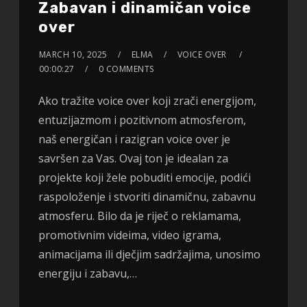
Zabavan i dinamičan voice
over
MARCH 10, 2025
ELMA
VOICE OVER
00:00:27
0 COMMENTS
Ako tražite voice over koji zrači energijom,
entuzijazmom i pozitivnom atmosferom,
naš energičan i razigran voice over je
savršen za Vas. Ovaj ton je idealan za
projekte koji žele pobuditi emocije, podići
raspoloženje i stvoriti dinamičnu, zabavnu
atmosferu. Bilo da je riječ o reklamama,
promotivnim videima, video igrama,
animacijama ili dječjim sadržajima, unosimo
energiju i zabavu,…