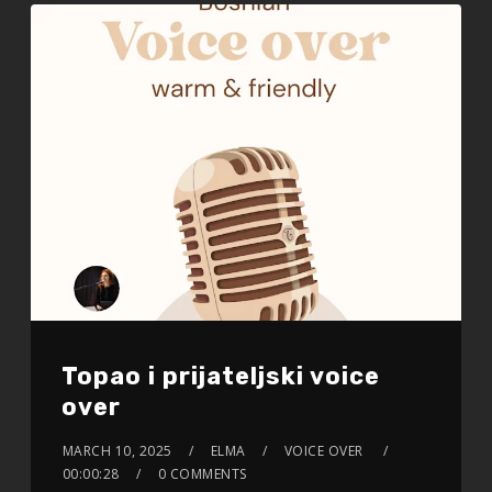
Topao i prijateljski voice
over
MARCH 10, 2025
ELMA
VOICE OVER
00:00:28
0 COMMENTS