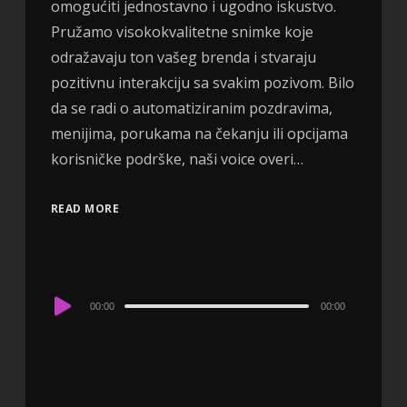
omogućiti jednostavno i ugodno iskustvo.
Pružamo visokokvalitetne snimke koje
odražavaju ton vašeg brenda i stvaraju
pozitivnu interakciju sa svakim pozivom. Bilo
da se radi o automatiziranim pozdravima,
menijima, porukama na čekanju ili opcijama
korisničke podrške, naši voice overi…
READ MORE
Audio
00:00
00:00
Player