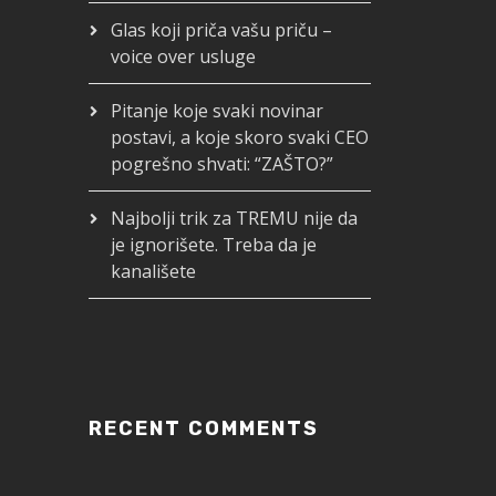
Glas koji priča vašu priču –
voice over usluge
Pitanje koje svaki novinar
postavi, a koje skoro svaki CEO
pogrešno shvati: “ZAŠTO?”
Najbolji trik za TREMU nije da
je ignorišete. Treba da je
kanališete
RECENT COMMENTS