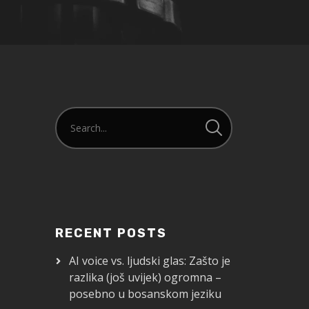
RECENT POSTS
AI voice vs. ljudski glas: Zašto je
razlika (još uvijek) ogromna –
posebno u bosanskom jeziku